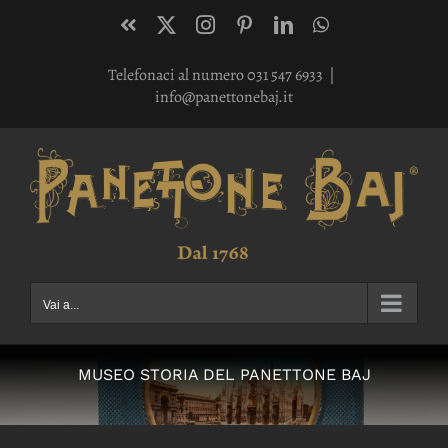
Salta
Facebook
X
Instagram
Pinterest
LinkedIn
WhatsApp
al
Telefonaci al numero 031 547 6933
|
contenuto
info@panettonebaj.it
Vai a...
MUSEO STORIA DEL PANETTONE BAJ