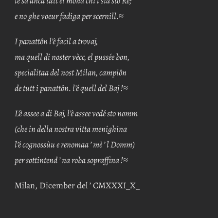
le sà anca tutt el mond chi’l sia sto Rè;
e no ghe voeur fadiga per scernill.≈
I panattôn l’è facil a trovaj,
ma quell di noster vècc, el pussée bon,
specialitaa del nost Milan, campiôn
de tutt i panattôn. l’é quell del Baj !≈
L’è assee a di Baj, l’è assee vedé sto nomm
(che in della nostra vitta menighina
l’é cognossùu e renomaa ’ mè ’ l Domm)
per sottintend ’ na roba sopraffina !≈
Milan, Dicember del ’ CMXXXI_X_