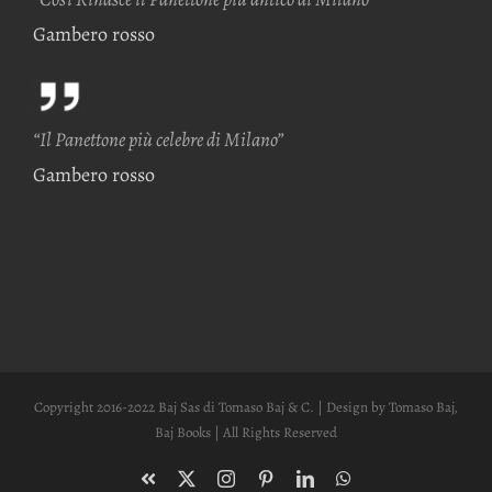
Gambero rosso
“Il Panettone più celebre di Milano”
Gambero rosso
Copyright 2016-2022 Baj Sas di Tomaso Baj & C. | Design by Tomaso Baj,
Baj Books | All Rights Reserved
Facebook
X
Instagram
Pinterest
LinkedIn
WhatsApp