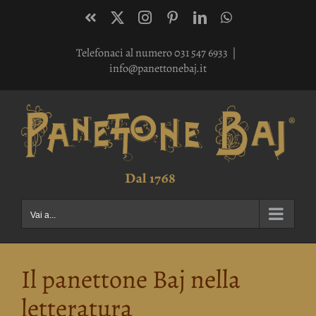
Salta
Facebook
X
Instagram
Pinterest
LinkedIn
WhatsApp
al
Telefonaci al numero 031 547 6933
|
contenuto
info@panettonebaj.it
Vai a...
Il panettone Baj nella
letteratura