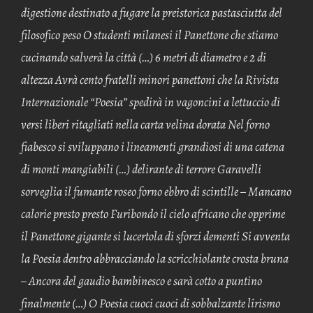
digestione destinato a fugare la preistorica pastasciutta del
filosofico peso O studenti milanesi il Panettone che stiamo
cucinando salverà la città (…) 6 metri di diametro e 2 di
altezza Avrà cento fratelli minori panettoni che la Rivista
Internazionale “Poesia” spedirà in vagoncini a lettuccio di
versi liberi ritagliati nella carta velina dorata Nel forno
fiabesco si sviluppano i lineamenti grandiosi di una catena
di monti mangiabili (…) delirante di terrore Garavelli
sorveglia il fumante roseo forno ebbro di scintille – Mancano
calorie presto presto Furibondo il cielo africano che opprime
il Panettone gigante si lucertola di sforzi dementi Si avventa
la Poesia dentro abbracciando la scricchiolante crosta bruna
– Ancora del gaudio bambinesco e sarà cotto a puntino
finalmente (…) O Poesia cuoci cuoci di sobbalzante lirismo