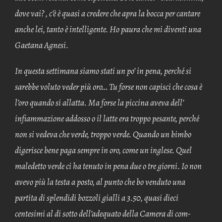
dove vai? , c’è è quasi a credere che apra la bocca per cantare
anche lei, tanto è intelligente. Ho paura che mi diventi una
Gaetana Agnesi.
In questa settimana siamo stati un po’ in pena, perché si
sarebbe voluto veder più oro… Tu forse non capisci che cosa è
l’oro quando si allatta. Ma forse la piccina aveva dell’
infiammazione addosso o il latte era troppo pesante, perché
non si vedeva che verde, troppo verde. Quando un bimbo
digerisce bene paga sempre in oro, come un inglese. Quel
maledetto verde ci ha tenuto in pena due o tre giorni. Io non
avevo più la testa a posto, al punto che bo venduto una
partita di splendidi bozzoli gialli a 3.50, quasi dieci
centesimi al di sotto dell’adequato della Camera di com­