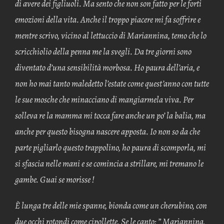
di avere dei figliuoli. Ma sento che non son fatto per le forti
emozioni della vita. Anche il troppo piacere mi fa soffrire e
mentre scrivo, vicino al lettuccio di Mariannina, temo che lo
scricchiolio della penna me la svegli. Da tre giorni sono
diventato d’una sensibilità morbosa. Ho paura dell’aria, e
non ho mai tanto maledetto l’estate come quest’anno con tutte
le sue mosche che minacciano di mangiarmela viva. Per
solleva re la mamma mi tocca fare anche un po’ la balia, ma
anche per questo bisogna nascere apposta. Io non so da che
parte pigliarlo questo trappolino, ho paura di scomporla, mi
si sfascia nelle mani e se co­mincia a strillare, mi tremano le
gambe. Guai se morisse !
È lunga tre delle mie spanne, bionda come un cherubino, con
due occhi rotondi come cipollette. Se le canto: ” Mariannina,