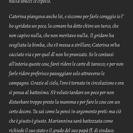
nulla sbucci le cipolle.
Caterina piangeva anche lei, e siccome per farle coraggio io l’
ho sgridata un poco, la comare ha detto ch’ero un turco, che
non capivo nulla, che non meritavo nulla. Il gri­dare ha
svegliata la bimba, che s’è messa a strillare; Ca­terina m’ha
cacciato via e per quel dl non ho pranzato. Se le contassi
all’osteria queste cose, farei ridere le carte di tarocco; e per non
farle ridere preferisco passeggiare solo attraverso le
campagne. Grazie al cielo, l’oro è tornato in circolazione e ora
si pensa al battesimo. S’è voluto tar­dare un poco per non
disturbare troppo presto la mamma e per fare le cose con un
certo decoro. Tu sai come la pensi in argomento preti: ma ciò
che è giusto è giusto. Mariannina sarà battezzata come
richiede il suo stato e il grado del suo papà ff. di sindaco.