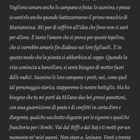
Vogliono sonare anche le campane a festa: le suonino, e possa
io sentirle anche quando battezzeranno il primo maschio di
Mariannina. Mi par di soffrire all’idea che forse non ci sarò
per allora. È tanto l’amore che si prova per queste topoline,
che si vor­rebbe amarle fin d’adesso nei loro figliuoli. È in
questo modo che la pianta si abbarbica al ceppo. Quando la
vita comincia a barcollare, si sente bisogno di metter fuori
delle radici. Suonino le loro campane i preti; noi, come quel
tal perso­naggio storico, stapperemo le nostre bottiglie. Ma ho
bisogno che tu mi porti da Milano due bei grossi panettoni,
con una guarnizione di paste e di confetti in carta d’oro e
d’argento, qualche sacchetto elegante per le signore e qualche
fra­scheria per i bimbi. Vai dal Biffi o dal Baj e ti metti per un
momento ne’ miei panni. Non stare a. lesinare. Venti o trenta