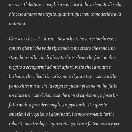
mercio. Il dottore consigliò un pizzico di bicarbonato di soda
e le cose andarono meglio, quantunque non come desidera la
mamma.
Che sciocchezze! – dirai – So anch’io che son sciocchezze, e
son tre giorni che vado ripetendo a me stesso che sono uno
stupido, o sulla via di diventarlo. So bene che farei molto
meglio a occuparmi de’ miei affari, visto che l’annata è
birbona, che i fieni rincariscono e il gran turco secca nelle
panocchie; ma di chi la colpa se questa piccina mi ha fatto
un buco nel cuore? Son cose che non si capiscono, o forse ho
fatto male a prendere moglie troppo tardi. Per queste
emozioni ci vogliono i giovinotti, i temperarmenti forti e
robusti, mentre dopo i quaranta ogni cosa fa tenerezza e per