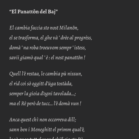
“El Panattôn del Baj”
El cambia faccia sto nost Milanôn,
el se trasforma, el ghe và ’ drèe al progrèss,
domà ’ na roba troeuvom sempr ’ istess,
savii giamò qual ’ è : el nost panattôn !
Quell l’è restaa, le cambia pù nissun,
el rid coi sò oggitt d’üga tostàda,
semper la gioia d’ogni tavolada…;
ma el Rè però de tucc… l’è domà vun !
Anca quest chì non occorreva dill;
sann ben i Meneghitt el primm qual’è,