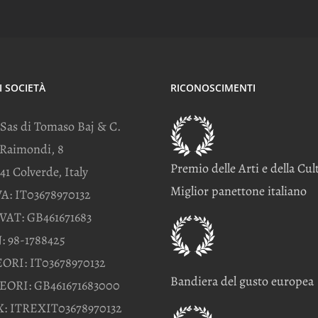
I SOCIETÀ
RICONOSCIMENTI
 Sas di Tomaso Baj & C.
 Raimondi, 8
Premio delle Arti e della Cul
41 Colverde, Italy
Miglior panettone italiano
VA: IT03678970132
VAT: GB461671683
: 98-1788425
EORI: IT03678970132
Bandiera del gusto europea
EORI: GB461671683000
: ITREXIT03678970132