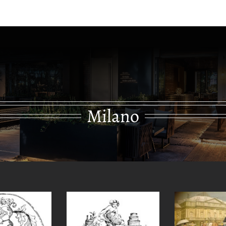
Baj
Storia
Acqu
Milano
Dipinto Tram con pubblicità