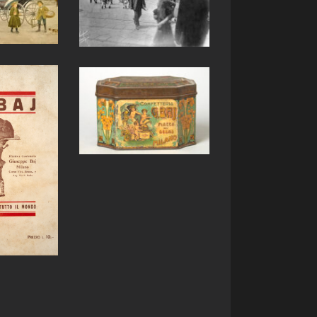
ria Baj – Anni ’20
Milano
to d'epoca
 latta per caramelle
eria Giuseppe Baj
Latte