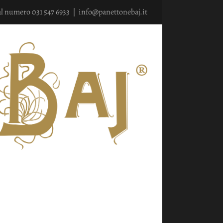
al numero 031 547 6933
|
info@panettonebaj.it