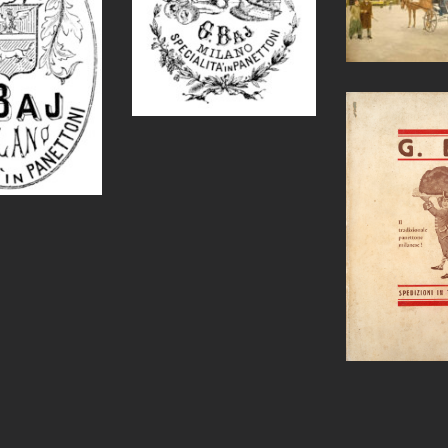
Confette
Baj al Teatro della Scala di
Milano
egio G. Baj Milano –
Fo
cialità in Panettoni
Dipinti
Fregi
Scatola di
– Confett
Pubblicità Giuseppe Baj –
Corso Vittorio Emanuele
angolo via San Paolo
Pubblicità