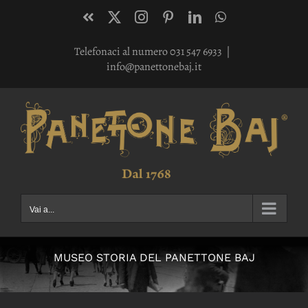
Salta
Facebook
X
Instagram
Pinterest
LinkedIn
WhatsApp
al
Telefonaci al numero 031 547 6933
|
contenuto
info@panettonebaj.it
Vai a...
MUSEO STORIA DEL PANETTONE BAJ