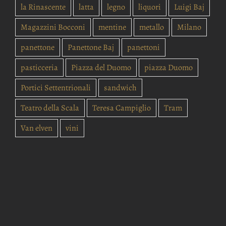
la Rinascente
latta
legno
liquori
Luigi Baj
Magazzini Bocconi
mentine
metallo
Milano
panettone
Panettone Baj
panettoni
pasticceria
Piazza del Duomo
piazza Duomo
Portici Settentrionali
sandwich
Teatro della Scala
Teresa Campiglio
Tram
Van elven
vini