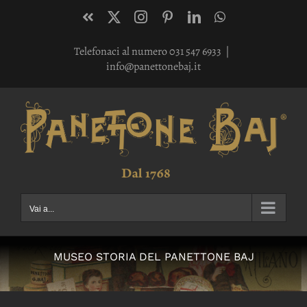
Salta
Facebook
X
Instagram
Pinterest
LinkedIn
WhatsApp
al
Telefonaci al numero 031 547 6933
|
contenuto
info@panettonebaj.it
Vai a...
MUSEO STORIA DEL PANETTONE BAJ