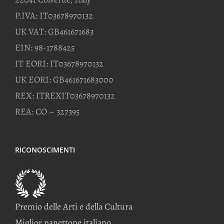
P.IVA: IT03678970132
UK VAT: GB461671683
EIN: 98-1788425
IT EORI: IT03678970132
UK EORI: GB461671683000
REX: ITREXIT03678970132
REA: CO – 327395
RICONOSCIMENTI
Premio delle Arti e della Cultura
Miglior panettone italiano