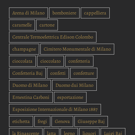
Arena di Milano
bomboniere
cappelliera
caramelle
cartone
Centrale Termoelettrica Edison Colombo
champagne
Cimitero Monumentale di Milano
cioccolata
cioccolato
confetteria
Confetteria Baj
confetti
confetture
Duomo di Milano
Duomo dui Milano
Ernestina Carboni
esportazione
Esposizione Internazionale di Milano 1887
etichetta
fregi
Genova
Giuseppe Baj
la Rinascente
latta
legno
liquori
Luigi Baj