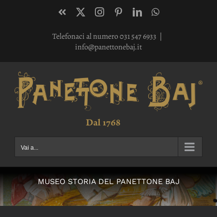
Salta
Facebook
X
Instagram
Pinterest
LinkedIn
WhatsApp
al
Telefonaci al numero 031 547 6933
|
contenuto
info@panettonebaj.it
Vai a...
MUSEO STORIA DEL PANETTONE BAJ