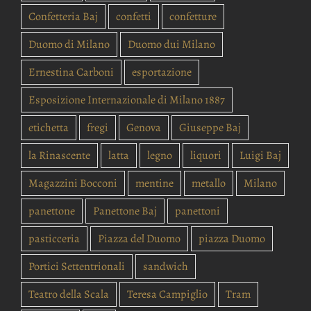
Confetteria Baj
confetti
confetture
Duomo di Milano
Duomo dui Milano
Ernestina Carboni
esportazione
Esposizione Internazionale di Milano 1887
etichetta
fregi
Genova
Giuseppe Baj
la Rinascente
latta
legno
liquori
Luigi Baj
Magazzini Bocconi
mentine
metallo
Milano
panettone
Panettone Baj
panettoni
pasticceria
Piazza del Duomo
piazza Duomo
Portici Settentrionali
sandwich
Teatro della Scala
Teresa Campiglio
Tram