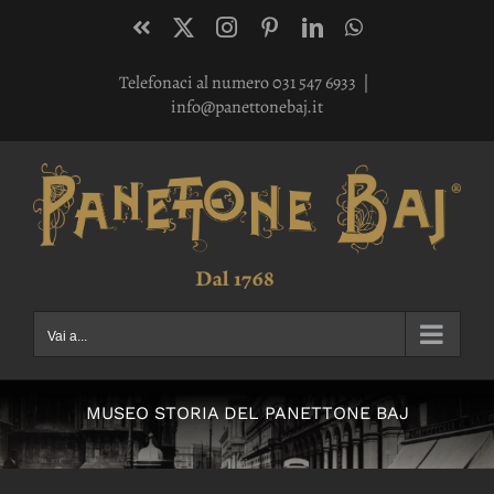
Salta
Facebook
X
Instagram
Pinterest
LinkedIn
WhatsApp
al
Telefonaci al numero 031 547 6933
|
contenuto
info@panettonebaj.it
Vai a...
MUSEO STORIA DEL PANETTONE BAJ