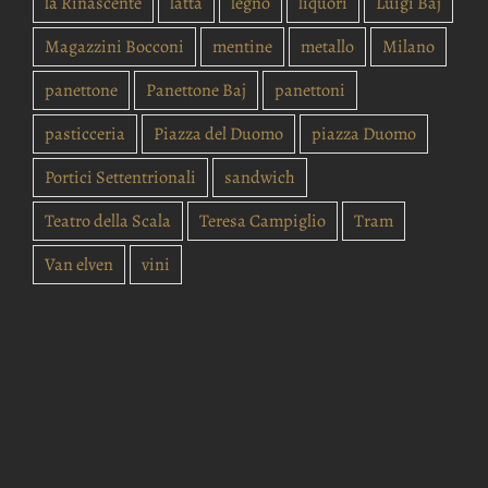
la Rinascente
latta
legno
liquori
Luigi Baj
Magazzini Bocconi
mentine
metallo
Milano
panettone
Panettone Baj
panettoni
pasticceria
Piazza del Duomo
piazza Duomo
Portici Settentrionali
sandwich
Teatro della Scala
Teresa Campiglio
Tram
Van elven
vini