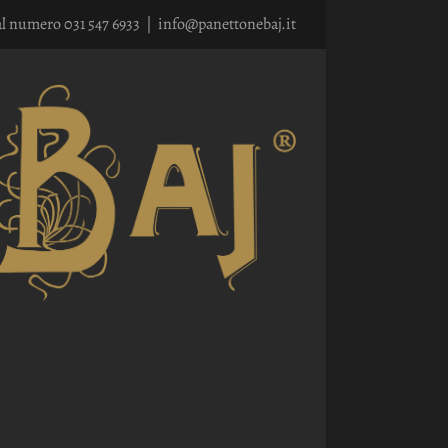
al numero 031 547 6933
|
info@panettonebaj.it