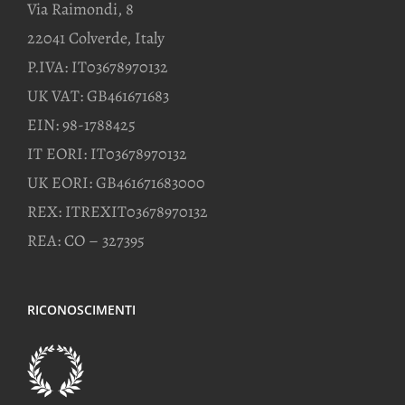
Via Raimondi, 8
22041 Colverde, Italy
P.IVA: IT03678970132
UK VAT: GB461671683
EIN: 98-1788425
IT EORI: IT03678970132
UK EORI: GB461671683000
REX: ITREXIT03678970132
REA: CO – 327395
RICONOSCIMENTI